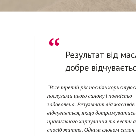
“
Результат від мас
добре відчуваєть
“Вже третій рік поспіль користуюс
послугами цього салону і повністю
задоволена. Результат від масажів
відчувається, якщо дотримуватись
правильного харчування та вести 
спосіб життя. Одним словом салон 