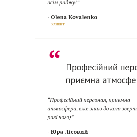
всім раджу!”
- Olena Kovalenko
КЛИЕНТ
“
Професійний перс
приємна атмосфе
“Професійний персонал, приємна
атмосфера, вже знаю до кого звер
разі чого)”
- Юра Лісовий