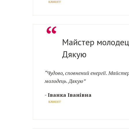
КЛИЕНТ
“
Майстер молодец
Дякую
“Чудово, сповнений енергії. Майсте
молодець. Дякую”
- Іванка Іванівна
КЛИЕНТ