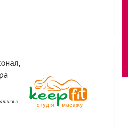
онал,
ра
татися в