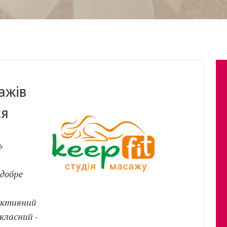
ажів
ся
ь
 добре
активний
класний -