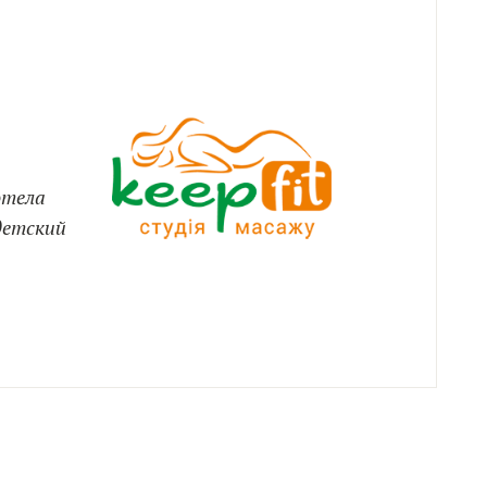
отела
 детский