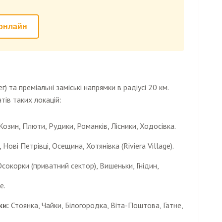
онлайн
) та преміальні заміські напрямки в радіусі 20 км.
тів таких локацій:
озин, Плюти, Рудики, Романків, Лісники, Ходосівка.
Нові Петрівці, Осещина, Хотянівка (Riviera Village).
сокорки (приватний сектор), Вишеньки, Гнідин,
е.
ки:
Стоянка, Чайки, Білогородка, Віта-Поштова, Гатне,