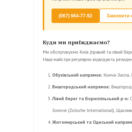
(067) 664-77-92
Замовити 
Куди ми приїжджаємо?
Ми обслуговуємо Київ (правий та лівий берег
Наші майстри регулярно відвідують резиден
Обухівський напрямок:
Конча-Заспа, К
Вишгородський напрямок:
Вишгород, 
Лівий берег та Бориспільський р-н:
О
Золоче (Zoloche International), Щаслив
Житомирський та Одеський напрям