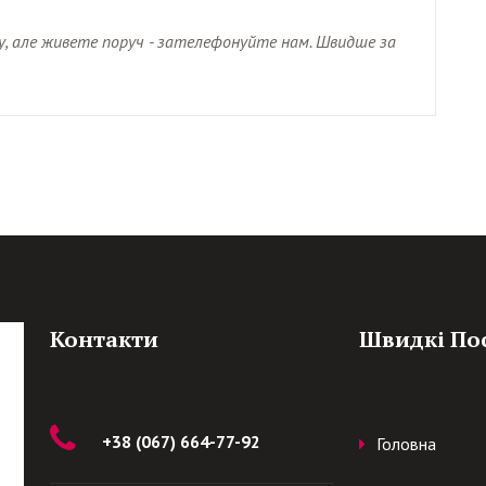
ку, але живете поруч - зателефонуйте нам. Швидше за
Контакти
Швидкі По
+38 (067) 664-77-92
Головна