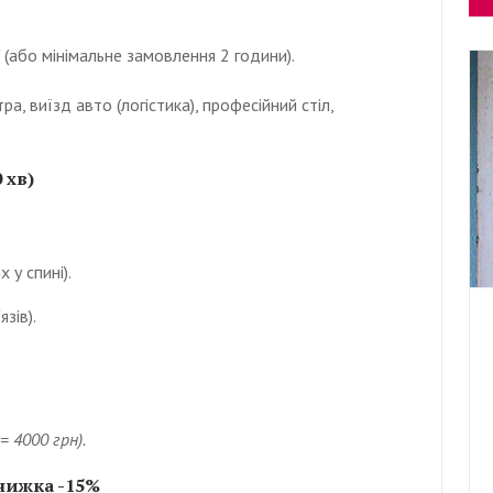
 (або мінімальне замовлення 2 години).
, виїзд авто (логістика), професійний стіл,
 хв)
 у спині).
зів).
= 4000 грн).
 Знижка -15%