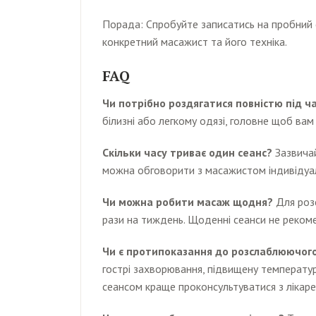
Порада: Спробуйте записатись на пробний с
конкретний масажист та його техніка.
FAQ
Чи потрібно роздягатися повністю під ч
білизні або легкому одязі, головне щоб ва
Скільки часу триває один сеанс?
Зазвичай
можна обговорити з масажистом індивідуа
Чи можна робити масаж щодня?
Для роз
рази на тиждень. Щоденні сеанси не реком
Чи є протипоказання до розслаблюючог
гострі захворювання, підвищену температу
сеансом краще проконсультуватися з лікаре