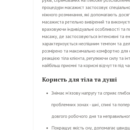
процедури масажист застосовує спеціально
ніжного розминання, які допомагають досяг
масажиста ретельно вивірений та виконуєть
враховуючи індивідуальні особливості та п
масажу, де застосовуються інтенсивні та е
характеризується неспішним темпом та делік
розмірено та максимально комфортно для 
реакцією тіла клієнта, регулюючи силу та і
найбільш приємні та корисні відчуття під ча
Користь для тіла та душі
Знімає м'язову напругу та сприяє глиб
проблемних зонах - шиї, спині та попе
довгого робочого дня та неправильног
Покращує якість сну, допомагає швидш