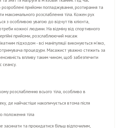
 розроблені прийоми погладжування, розтирання та
ти максимального розслаблення тіла. Кожен рух
ся з особливою увагою до відчуттів клієнта,
отреби кожної людини. На відміну від спортивного
нергійні прийоми, розслаблюючий масаж
атним підходом - всі маніпуляції виконуються м'яко,
отримувача процедури. Масажист уважно стежить за
нтенсивність впливу таким чином, щоб забезпечити
с сеансу.
окому розслабленню всього тіла, особливо в
реку, де найчастіше накопичується втома після
о положення тіла
е засинати та прокидатися більш відпочилим,