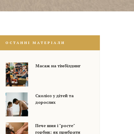
ОСТАННІ МАТЕРІАЛИ
Масаж на тімбілдинг
Сколіоз у дітей та
дорослих
Пече шия і "росте"
горбик: як прибрати