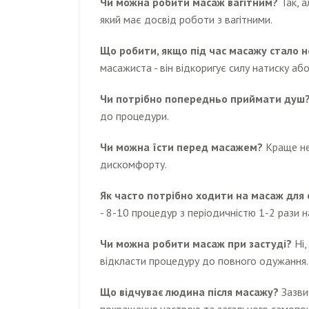
Чи можна робити масаж вагітним?
Так, а
який має досвід роботи з вагітними.
Що робити, якщо під час масажу стало
масажиста - він відкоригує силу натиску або
Чи потрібно попередньо приймати душ
до процедури.
Чи можна їсти перед масажем?
Краще не
дискомфорту.
Як часто потрібно ходити на масаж для
- 8-10 процедур з періодичністю 1-2 рази 
Чи можна робити масаж при застуді?
Ні,
відкласти процедуру до повного одужання.
Що відчуває людина після масажу?
Зазвич
покращення настрою та загального самопо