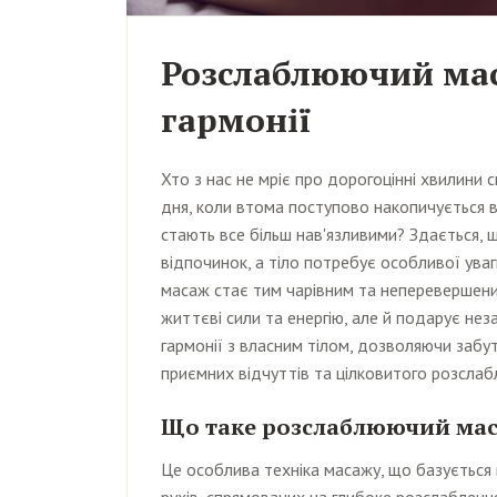
Розслаблюючий мас
гармонії
Хто з нас не мріє про дорогоцінні хвилини
дня, коли втома поступово накопичується в
стають все більш нав'язливими? Здається, 
відпочинок, а тіло потребує особливої ува
масаж стає тим чарівним та неперевершен
життєві сили та енергію, але й подарує не
гармонії з власним тілом, дозволяючи забут
приємних відчуттів та цілковитого розслаб
Що таке розслаблюючий ма
Це особлива техніка масажу, що базується 
рухів, спрямованих на глибоке розслаблення 