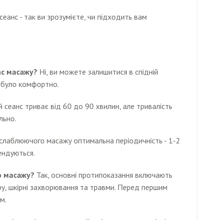
еанс - так ви зрозумієте, чи підходить вам
ас масажу?
Ні, ви можете залишитися в спідній
м було комфортно.
 сеанс триває від 60 до 90 хвилин, але тривалість
льно.
слаблюючого масажу оптимальна періодичність - 1-2
ендуються.
о масажу?
Так, основні протипоказання включають
ру, шкірні захворювання та травми. Перед першим
м.