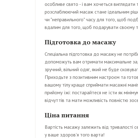
особливе свято - і вам хочеться виглядати т
розслаблюючий масаж стане ідеальним рішен
чи "неправильного" часу для того, щоб под
вдалим для того, щоб подарувати своєму ті
Підготовка до масажу
Спеціальна підготовка до масажу не потрібн
допоможуть вам отримати максимальне зад
зручний, вільний одяг, який не буде скову
Приходьте з позитивним настроєм та гото
вашому тілу краще сприймати масажні мані
прийому їжі: постарайтеся не їсти як міні
відчуттів та мати можливість повністю зос
Ціна питання
Вартість масажу залежить від тривалості се
у ваше здоров'я того варта!