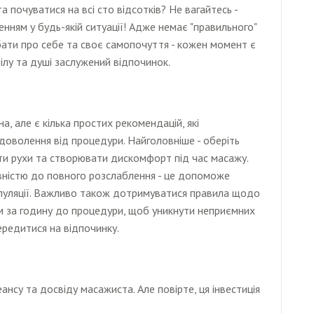
а почуватися на всі сто відсотків? Не вагайтесь -
ням у будь-якій ситуації! Адже немає "правильного"
бати про себе та своє самопочуття - кожен момент є
лу та душі заслужений відпочинок.
а, але є кілька простих рекомендацій, які
оволення від процедури. Найголовніше - оберіть
вати рухи та створювати дискомфорт під час масажу.
вністю до повного розслаблення - це допоможе
пуляції. Важливо також дотримуватися правила щодо
мум за годину до процедури, щоб уникнути неприємних
ередитися на відпочинку.
ансу та досвіду масажиста. Але повірте, ця інвестиція