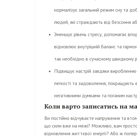
нормалізує загальний режим сну та до
людей, які страждають від безсоння а
Зменшує рівень стресу, допомагає впо
відновлює внутрішній баланс та гармо
так необхідно в сучасному швидкому 
Підвищує настрій завдяки виробленню 
легкості та задоволення, покращують 
негативними думками та поганим наст
Коли варто записатись на м
Ви постійно відчуваєте напруження та втом
що сили вже на межі? Можливо, вам просто 
відновлення життєвої енергії? Або ж попере