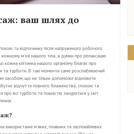
аж: ваш шлях до
 спокою та відпочинку після напруженого робочого
 кожному м'язі нашого тіла, а думки про релаксацію
що кожна клітинка нашого організму благає про
ги та турботи. В такі моменти саме розслаблюючий
им засобом, що не тільки допоможе відновити
забутнє відчуття повного блаженства, спокою та
и про всі турботи та повністю зануритися у світ
лення.
саж?
на використанні м'яких, плавних та заспокійливих
та зняття напруги в м'язовій тканині. Під час