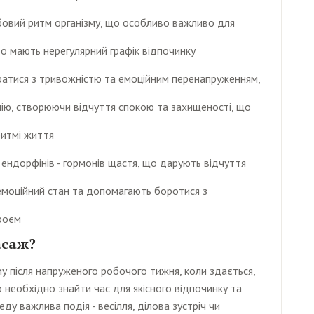
бовий ритм організму, що особливо важливо для
бо мають нерегулярний графік відпочинку
ратися з тривожністю та емоційним перенапруженням,
нію, створюючи відчуття спокою та захищеності, що
ритмі життя
ендорфінів - гормонів щастя, що дарують відчуття
емоційний стан та допомагають боротися з
роєм
асаж?
у після напруженого робочого тижня, коли здається,
необхідно знайти час для якісного відпочинку та
ду важлива подія - весілля, ділова зустріч чи