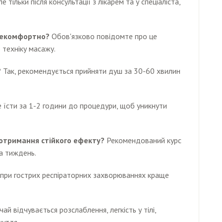
ле тільки після консультації з лікарем та у спеціаліста,
 некомфортно?
Обов'язково повідомте про це
 техніку масажу.
?
Так, рекомендується прийняти душ за 30-60 хвилин
 їсти за 1-2 години до процедури, щоб уникнути
 отримання стійкого ефекту?
Рекомендований курс
на тиждень.
 при гострих респіраторних захворюваннях краще
ай відчувається розслаблення, легкість у тілі,
чуття.