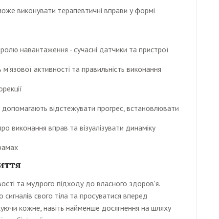
може виконувати терапевтичні вправи у формі
тролю навантаження - сучасні датчики та пристрої
 м'язової активності та правильність виконання
орекції
о допомагають відстежувати прогрес, встановлювати
про виконання вправ та візуалізувати динаміку
грамах
иття
вості та мудрого підходу до власного здоров'я.
сигналів свого тіла та просуватися вперед
куючи кожне, навіть найменше досягнення на шляху