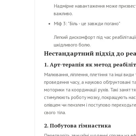
Надмірне навантаження може призвест
важливо.
Міф 3: "Біль - це завжди погано"
Легкий дискомфорт під час реабілітації
шкідливого болю.
Нестандартний підхід до реа
1. Арт-терапія як метод реабіліт
Малювання, ліплення, плетіння та інші види
проведення часу, а науково обґрунтовані т
моторики та координації рухів. Такі заняття
стимулюють роботу мозку, покращують наст
олівцем чи пензлем і поступово переходьте
свого тіла.
2. Побутова гімнастика
Перетворіть звичайні щоденні справи на ефе