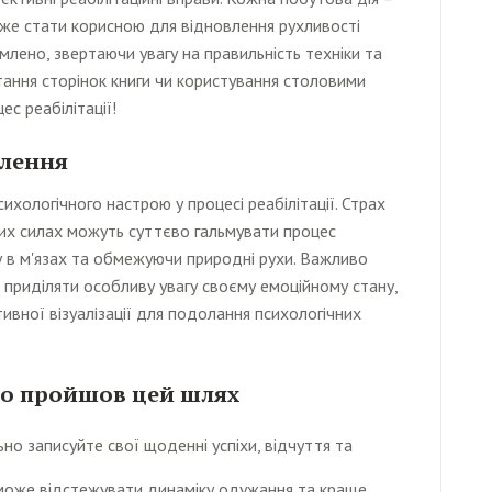
оже стати корисною для відновлення рухливості
млено, звертаючи увагу на правильність техніки та
ортання сторінок книги чи користування столовими
с реабілітації!
влення
хологічного настрою у процесі реабілітації. Страх
них силах можуть суттєво гальмувати процес
 в м'язах та обмежуючи природні рухи. Важливо
й приділяти особливу увагу своєму емоційному стану,
ивної візуалізації для подолання психологічних
хто пройшов цей шлях
о записуйте свої щоденні успіхи, відчуття та
може відстежувати динаміку одужання та краще