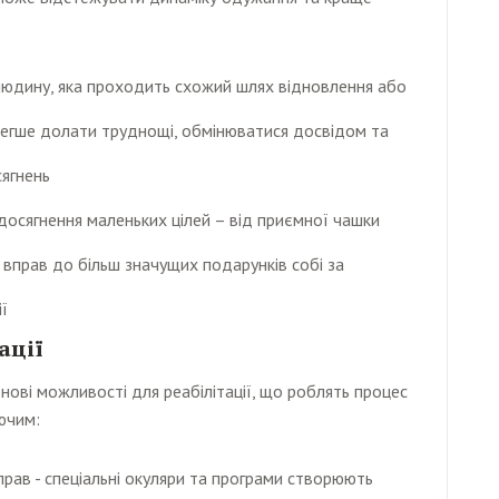
– людину, яка проходить схожий шлях відновлення або
легше долати труднощі, обмінюватися досвідом та
ягнень
досягнення маленьких цілей – від приємної чашки
 вправ до більш значущих подарунків собі за
ї
ації
нові можливості для реабілітації, що роблять процес
ючим:
прав - спеціальні окуляри та програми створюють