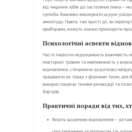
від чищення зубів до застеляння ліжка – м
суглоба. Важливо виконувати ці рухи усвідо
амплітуду. Навіть такі прості дії, як перег
приборами, можуть значно прискорити проце
Психологічні аспекти відно
Часто пацієнти недооцінюють важливість пси
повторної травми та невпевненість у влас
відновлення, створюючи додаткову напругу
працювати не тільки з фізичним тілом, але 
використовуючи техніки релаксації та позит
бар'єрів.
Практичні поради від тих, 
Ведіть щоденник відновлення – детальн
спостереження за прогресом. Це допо