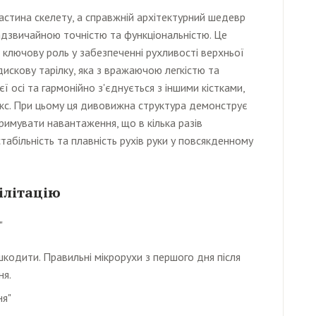
частина скелету, а справжній архітектурний шедевр
адзвичайною точністю та функціональністю. Це
є ключову роль у забезпеченні рухливості верхньої
 дискову тарілку, яка з вражаючою легкістю та
 осі та гармонійно з'єднується з іншими кістками,
кс. При цьому ця дивовижна структура демонструє
римувати навантаження, що в кілька разів
табільність та плавність рухів руки у повсякденному
ілітацію
"
кодити. Правильні мікрорухи з першого дня після
ня.
ня"