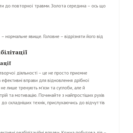
и до повторної травми. Золота середина – ось що
 – нормальне явище. Головне – відрізняти його від
білітації
ації
 творчої діяльності – це не просто приємне
а ефективні вправи для відновлення дрібної
 не лише тренують м'язи та суглоби, але й
рій та мотивацію. Починайте з найпростіших рухів
 до складніших технік, прислухаючись до відчуттів
ктивні реабілітаційні вправи. Кожна побутова дія –