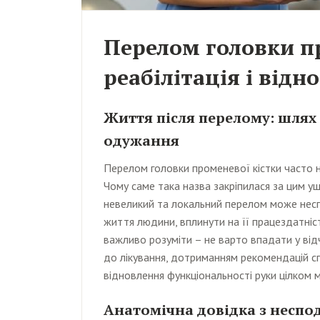
Перелом головки п
реабілітація і відн
Життя після перелому: шлях
одужання
Перелом головки променевої кістки часто 
Чому саме така назва закріпилася за цим у
невеликий та локальний перелом може несп
життя людини, вплинути на її працездатніс
важливо розуміти – не варто впадати у від
до лікування, дотриманням рекомендацій с
відновлення функціональності руки цілком 
Анатомічна довідка з несп