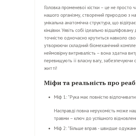
Головка променевої кістки – це не просто 
нашого організму, створений природою з н
унікальна анатомічна структура, що відігра
кінцівки. Уявіть собі ідеально відшліфовану
точністю одночасно крутиться навколо своєї
утворюючи складний біомеханічний компле
неймовірну витривалість – вона здатна вит
перевищують її власну вагу, забезпечуючи с
житті!
Міфи та реальність про реаб
Міф 1: "Рука має повністю відпочивати
Насправді повна нерухомість може наш
травми – ключ до успішного відновлен
Міф 2: "Більше вправ - швидше одужан