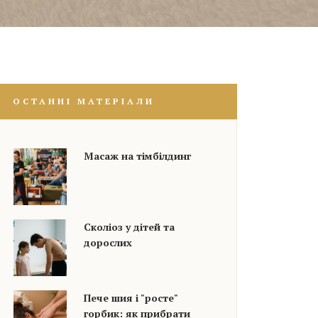
ОСТАННІ МАТЕРІАЛИ
Масаж на тімбілдинг
Сколіоз у дітей та
дорослих
Пече шия і "росте"
горбик: як прибрати