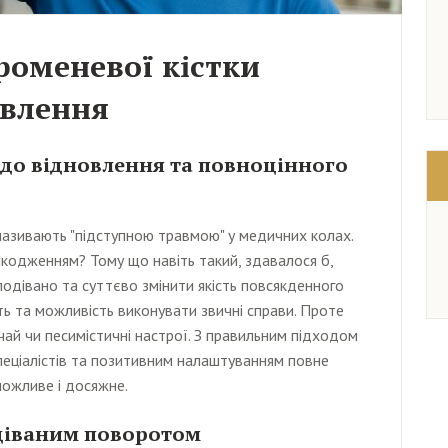
роменевої кістки
овлення
 до відновлення та повноцінного
називають "підступною травмою" у медичних колах.
шкодженням? Тому що навіть такий, здавалося б,
одівано та суттєво змінити якість повсякденного
ть та можливість виконувати звичні справи. Проте
чай чи песимістичні настрої. З правильним підходом
пеціалістів та позитивним налаштуванням повне
можливе і досяжне.
одіваним поворотом