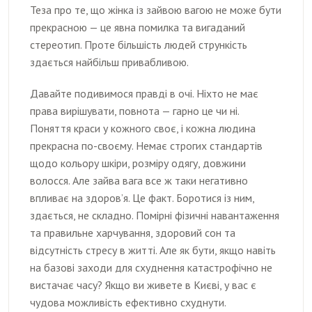
Теза про те, що жінка із зайвою вагою не може бути
прекрасною — це явна помилка та вигаданий
стереотип. Проте більшість людей стрункість
здається найбільш привабливою.
Давайте подивимося правді в очі. Ніхто не має
права вирішувати, повнота — гарно це чи ні.
Поняття краси у кожного своє, і кожна людина
прекрасна по-своєму. Немає строгих стандартів
щодо кольору шкіри, розміру одягу, довжини
волосся. Але зайва вага все ж таки негативно
впливає на здоров’я. Це факт. Боротися із ним,
здається, не складно. Помірні фізичні навантаження
та правильне харчування, здоровий сон та
відсутність стресу в житті. Але як бути, якщо навіть
на базові заходи для схуднення катастрофічно не
вистачає часу? Якщо ви живете в Києві, у вас є
чудова можливість ефективно схуднути.