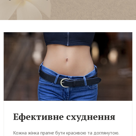
Ефективне схуднення
Кожна жінка прагне бути красивою та доглянутою.