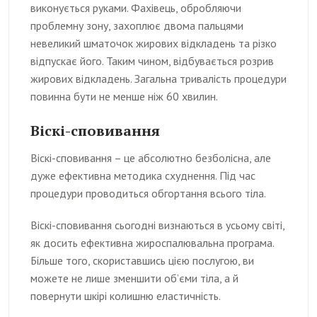
виконується руками. Фахівець, обробляючи
проблемну зону, захоплює двома пальцями
невеликий шматочок жирових відкладень та різко
відпускає його. Таким чином, відбувається розрив
жирових відкладень. Загальна тривалість процедури
повинна бути не менше ніж 60 хвилин.
Віскі-сповивання
Віскі-сповивання – це абсолютно безболісна, але
дуже ефективна методика схуднення. Під час
процедури проводиться обгортання всього тіла.
Віскі-сповивання сьогодні визнаються в усьому світі,
як досить ефективна жироспалювальна програма.
Більше того, скориставшись цією послугою, ви
можете не лише зменшити об’єми тіла, а й
повернути шкірі колишню еластичність.