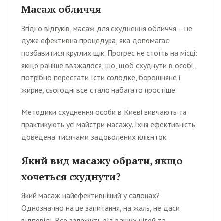
Масаж обличчя
Згідно відгуків, масаж для схуднення обличчя – це
дуже ефективна процедура, яка допомагає
позбавитися круглих щік. Прогрес не стоїть на місці:
якщо раніше вважалося, що, щоб схуднути в особі,
потрібно перестати їсти солодке, борошняне і
жирне, сьогодні все стало набагато простіше.
Методики схуднення особи в Києві вивчають та
практикують усі майстри масажу. Їхня ефективність
доведена тисячами задоволених клієнток.
Який вид масажу обрати, якщо
хочеться схуднути?
Який масаж найефективніший у салонах?
Однозначно на це запитання, на жаль, не даси
відповіді. Все залежить від ваших цілей та