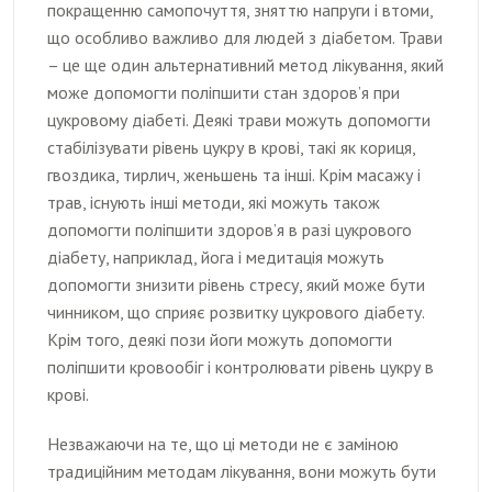
покращенню самопочуття, зняттю напруги і втоми,
що особливо важливо для людей з діабетом. Трави
– це ще один альтернативний метод лікування, який
може допомогти поліпшити стан здоров’я при
цукровому діабеті. Деякі трави можуть допомогти
стабілізувати рівень цукру в крові, такі як кориця,
гвоздика, тирлич, женьшень та інші. Крім масажу і
трав, існують інші методи, які можуть також
допомогти поліпшити здоров’я в разі цукрового
діабету, наприклад, йога і медитація можуть
допомогти знизити рівень стресу, який може бути
чинником, що сприяє розвитку цукрового діабету.
Крім того, деякі пози йоги можуть допомогти
поліпшити кровообіг і контролювати рівень цукру в
крові.
Незважаючи на те, що ці методи не є заміною
традиційним методам лікування, вони можуть бути