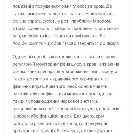
пов’язані з порушенням рівня глюкози в крові. До
таких симптомів належать: часте сечовипускання,
сильна спрага, сухість у роті, проблеми із зором,
втома, сонливість, слабкість, проблеми із загоєнням
ран, свербіж та інші. Якщо ви помітили в себе
подібні симптоми, обов’язково зверніться до лікаря.
Одним зі способів контролю рівня глюкози в крові є
регулярний моніторинг рівня цукру в крові, вживання
спеціальних препаратів для зниження рівня цукру, а
також дотримання правильного харчування та
фізичних вправ. Крім того, необхідно вживати
заходів для профілактики можливих ускладнень,
таких як пошкодження нервової системи,
захворювання серця і кровоносних судин, проблеми
із зором або функцією нирок. Для цього, крім
контролю рівня глюкози в крові, слід регулярно
проходити медичні обстеження, дотримуватися