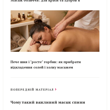
Масаж обличчя: для краси та здоров’я
Пече шия і "росте" горбик: як прибрати
відкладення солей і холку масажем
ПОПЕРЕДНІЙ МАТЕРІАЛ
Чому такий важливий масаж спини