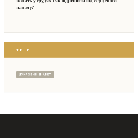
болить у грудях і як відрізнити від серцевого
нападу?
ТЕГИ
ЦУКРОВИЙ ДІАБЕТ