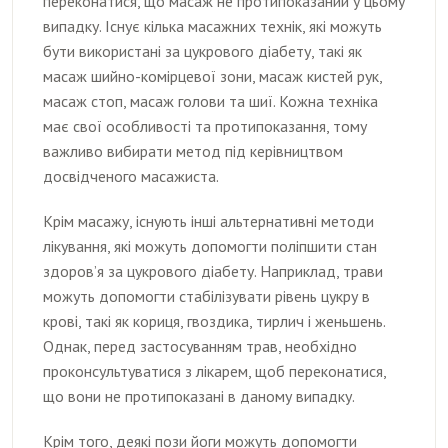
переконатися, що масаж не протипоказаний у цьому
випадку. Існує кілька масажних технік, які можуть
бути використані за цукрового діабету, такі як
масаж шийно-комірцевої зони, масаж кистей рук,
масаж стоп, масаж голови та шиї. Кожна техніка
має свої особливості та протипоказання, тому
важливо вибирати метод під керівництвом
досвідченого масажиста.
Крім масажу, існують інші альтернативні методи
лікування, які можуть допомогти поліпшити стан
здоров’я за цукрового діабету. Наприклад, трави
можуть допомогти стабілізувати рівень цукру в
крові, такі як кориця, гвоздика, тирлич і женьшень.
Однак, перед застосуванням трав, необхідно
проконсультуватися з лікарем, щоб переконатися,
що вони не протипоказані в даному випадку.
Крім того, деякі пози йоги можуть допомогти